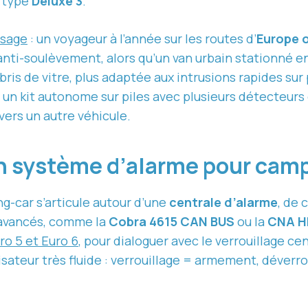
 type
Deluxe 3
.
usage
: un voyageur à l’année sur les routes d’
Europe 
anti-soulèvement, alors qu’un van urbain stationné e
is de vitre, plus adaptée aux intrusions rapides sur
, un kit autonome sur piles avec plusieurs détecteur
vers un autre véhicule.
 système d’alarme pour cam
-car s’articule autour d’une
centrale d’alarme
, de 
 avancés, comme la
Cobra 4615 CAN BUS
ou la
CNA H
ro 5 et Euro 6
, pour dialoguer avec le verrouillage ce
lisateur très fluide : verrouillage = armement, déver