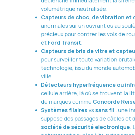
déclenche immédiatement la sirène. C
volumétrique neutralisée.
Capteurs de choc, de vibration e
anormales sur un ouvrant ou au soul
précieux pour contrer les vols de r
et
Ford Transit
.
Capteurs de bris de vitre et capte
pour surveiller toute variation bruta
technologie, issu du monde automob
ville.
Détecteurs hyperfréquence ou infra
cellule arrière, là où se trouvent la
de marques comme
Concorde Reis
Systèmes filaires
vs
sans fil
: une in
suppose des passages de câbles et 
société de sécurité électronique
. 