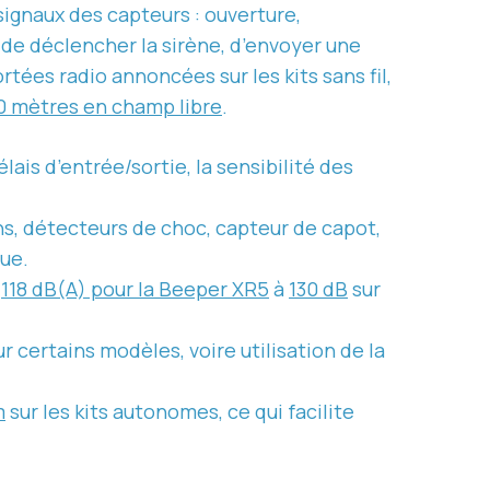
signaux des capteurs : ouverture,
de déclencher la sirène, d’envoyer une
rtées radio annoncées sur les kits sans fil,
0 mètres en champ libre
.
élais d’entrée/sortie, la sensibilité des
ns, détecteurs de choc, capteur de capot,
ue.
e
118 dB(A) pour la Beeper XR5
à
130 dB
sur
 certains modèles, voire utilisation de la
m
sur les kits autonomes, ce qui facilite