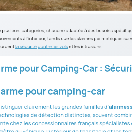
n plusieurs catégories, chacune adaptée à des besoins spécifiq
ements à l'intérieur, tandis que les alarmes périmétriques surve
nforcent
la sécurité
contre les vols
et les intrusions.
larme pour Camping-Car : Sécur
alarme pour camping-car
istinguer clairement les grandes familles d’
alarmess
technologies de détection distinctes, souvent combin
ente chez les concessionnaires français spécialistes 
mètre
du véhicule, l’
intérieur
de l’habitacle et les t