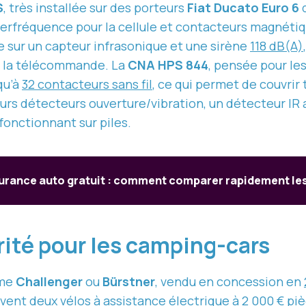
S
, très installée sur des porteurs
Fiat Ducato Euro 6
rfréquence pour la cellule et contacteurs magnétique
ie sur un capteur infrasonique et une sirène
118 dB(A)
 la télécommande. La
CNA HPS 844
, pensée pour le
qu’à
32 contacteurs sans fil
, ce qui permet de couvrir 
urs détecteurs ouverture/vibration, un détecteur IR
 fonctionnant sur piles.
urance auto gratuit : comment comparer rapidement les 
rité pour les camping-cars
mme
Challenger
ou
Bürstner
, vendu en concession en
uvent deux vélos à assistance électrique à 2 000 € piè