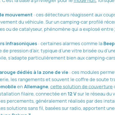
’est la base à privilégier pour le
mode nuit
, lorsqu
t de mouvement
: ces détecteurs réagissent aux coups 
èvement du véhicule. Sur un camping-car profilé réce
oues ou de catalyseur, phénomène qui a explosé entre
urs infrasoniques
: certaines alarmes comme la
Beep
le de pression d’air, typique d’une vitre brisée ou d’u
ile, s’adapte particulièrement bien aux camping-car
rouge dédiés à la zone de vie
: ces modules permet
 literie, les rangements et souvent le coffre de soute
emobile
en
Allemagne
,
cette solution de couverture
d
stallation filaire, connectée en
12 V
sur le réseau du v
des percements, généralement réalisés par des inst
Les solutions sans fil, basées sur radio, apportent un