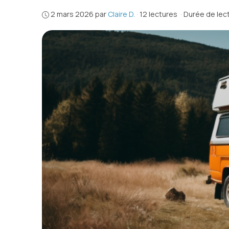
2 mars 2026
par
Claire D.
·
12 lectures
·
Durée de lect