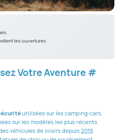
ues.
illent les ouvertures.
isez Votre Aventure
#
écurité
utilisées sur les camping-cars,
ées sur les modèles les plus récents
des véhicules de loisirs depuis
2019
.
entatives de choc ou de soulèvement.