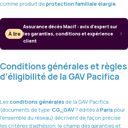
comme produit de
protection familiale élargie
.
Assurance décès Macif : avis d’expert sur
À lire
les garanties, conditions et expérience
client
Conditions générales et règles
d’éligibilité de la GAV Pacifica
Les
conditions générales
de la GAV Pacifica
(documents de type
CG_GAV
? édités à
Paris
pour
l’ensemble du réseau) décrivent de façon précise
les critères d’adhésion,
le champ des garanties
et