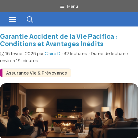
Aller
Menu
au
Menu
contenu
Garantie Accident de la Vie Pacifica :
Conditions et Avantages Inédits
16 février 2026
par
Claire D.
·
32 lectures
·
Durée de lecture :
environ 19 minutes
Assurance Vie & Prévoyance