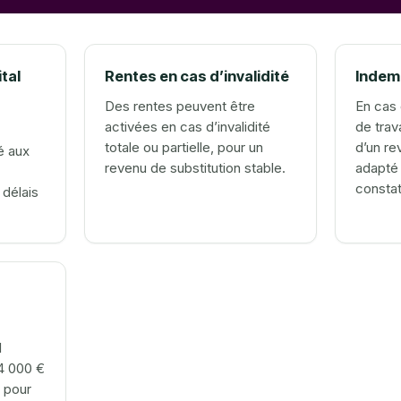
tal
Rentes en cas d’invalidité
Indemn
Des rentes peuvent être
En cas 
activées en cas d’invalidité
de trava
totale ou partielle, pour un
d’un r
é aux
revenu de substitution stable.
adapté 
consta
délais
l
4 000 €
 pour