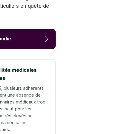
ticuliers en quête de
ondie
lités médicales
ées
, plusieurs adhérents
tent une absence de
nnaires médicaux trop
, sauf pour les
x très élevés ou
ons médicales
ques.