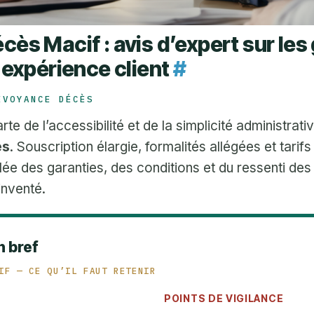
ès Macif : avis d’expert sur les 
 expérience client
#
ÉVOYANCE DÉCÈS
rte de l’accessibilité et de la simplicité administra
ès
. Souscription élargie, formalités allégées et tarifs
llée des garanties, des conditions et du ressenti de
inventé.
n bref
IF — CE QU’IL FAUT RETENIR
POINTS DE VIGILANCE