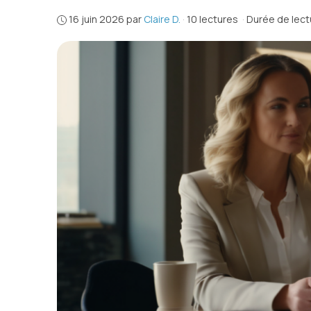
16 juin 2026
par
Claire D.
·
10 lectures
·
Durée de lectu