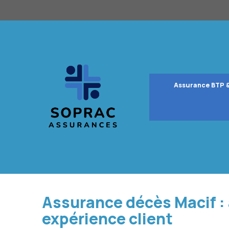
Aller
au
contenu
Assurance BTP 
Assurance décès Macif : a
expérience client