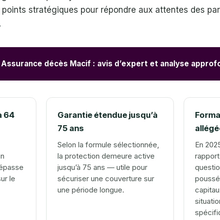
, points stratégiques pour répondre aux attentes des par
.
Assurance décès Macif : avis d’expert et analyse approf
à 64
Garantie étendue jusqu’à
Forma
75 ans
allég
Selon la formule sélectionnée,
En 2025
on
la protection demeure active
rappor
dépasse
jusqu’à 75 ans — utile pour
questio
ur le
sécuriser une couverture sur
poussés
une période longue.
capitau
situati
spécifi