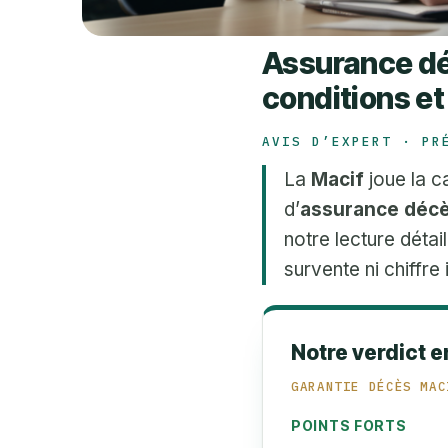
Assurance déc
conditions et
AVIS D’EXPERT · PR
La
Macif
joue la ca
d’
assurance déc
notre lecture détai
survente ni chiffre 
Notre verdict e
GARANTIE DÉCÈS MAC
POINTS FORTS