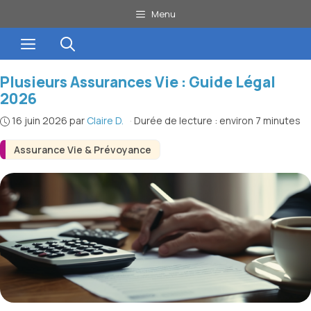
Aller
Menu
au
Menu
contenu
Plusieurs Assurances Vie : Guide Légal
2026
16 juin 2026
par
Claire D.
·
Durée de lecture : environ 7 minutes
Assurance Vie & Prévoyance