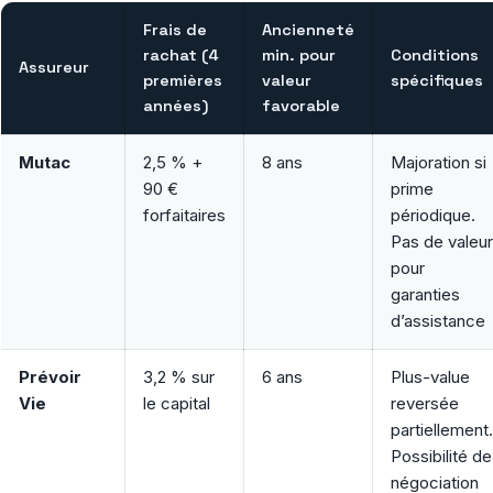
Frais de
Ancienneté
rachat (4
min. pour
Conditions
Assureur
premières
valeur
spécifiques
années)
favorable
Mutac
2,5 % +
8 ans
Majoration si
90 €
prime
forfaitaires
périodique.
Pas de valeur
pour
garanties
d’assistance
Prévoir
3,2 % sur
6 ans
Plus-value
Vie
le capital
reversée
partiellement.
Possibilité de
négociation