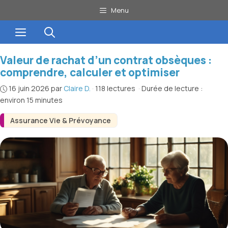
Aller
Menu
au
Menu
contenu
Valeur de rachat d’un contrat obsèques :
comprendre, calculer et optimiser
16 juin 2026
par
Claire D.
·
118 lectures
·
Durée de lecture :
environ 15 minutes
Assurance Vie & Prévoyance