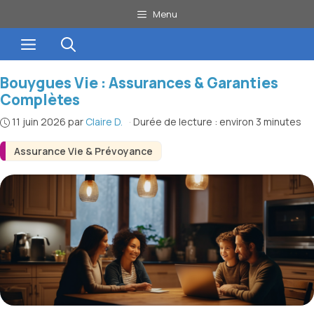
Aller
Menu
au
Menu
contenu
Bouygues Vie : Assurances & Garanties
Complètes
11 juin 2026
par
Claire D.
·
Durée de lecture : environ 3 minutes
Assurance Vie & Prévoyance