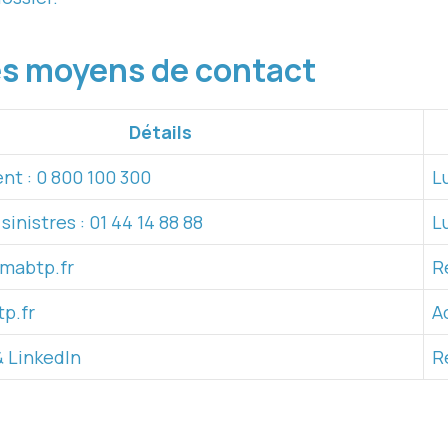
des moyens de contact
Détails
ent : 0 800 100 300
L
sinistres : 01 44 14 88 88
L
mabtp.fr
R
p.fr
A
 LinkedIn
R