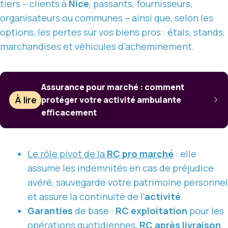
tiers – clients à
Nice
, passants, fournisseurs,
organisateurs ou communes – ainsi que, selon les
options, les pertes sur vos biens pros : étals, stands,
marchandises et véhicules d’acheminement.
Assurance pour marché : comment
À lire
protéger votre activité ambulante
efficacement
Le rôle pivot de la
RC pro marché
: elle
assume les indemnités en cas de préjudice
avéré, sauvegarde votre patrimoine personnel
et assure la continuité de l’
activité
.
Garanties
de base :
RC exploitation
pour les
opérations quotidiennes,
RC après livraison