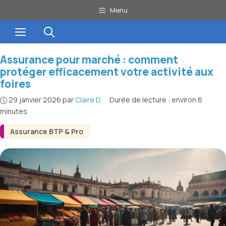
Aller
Menu
au
Menu
contenu
Assurance pour marché : comment
protéger efficacement votre activité aux
foires
29 janvier 2026
par
Claire D.
·
Durée de lecture : environ 6
minutes
Assurance BTP & Pro