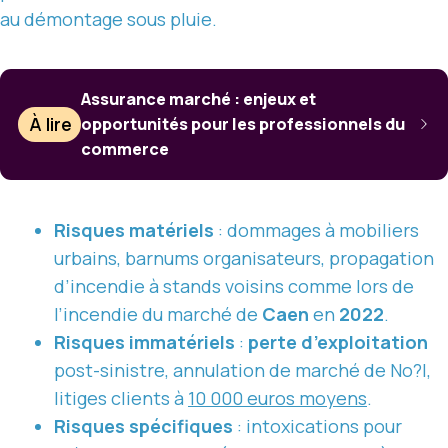
au démontage sous pluie.
Assurance marché : enjeux et
À lire
opportunités pour les professionnels du
commerce
Risques matériels
: dommages à mobiliers
urbains, barnums organisateurs, propagation
d’incendie à stands voisins comme lors de
l’incendie du marché de
Caen
en
2022
.
Risques immatériels
:
perte d’exploitation
post-sinistre, annulation de marché de No?l,
litiges clients à
10 000 euros moyens
.
Risques spécifiques
: intoxications pour