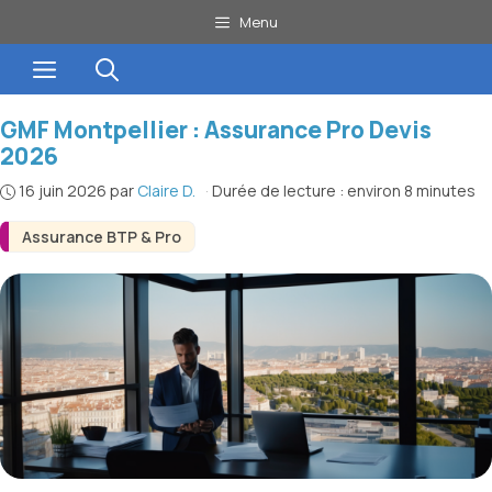
Aller
Menu
au
Menu
contenu
GMF Montpellier : Assurance Pro Devis
2026
16 juin 2026
par
Claire D.
·
Durée de lecture : environ 8 minutes
Assurance BTP & Pro