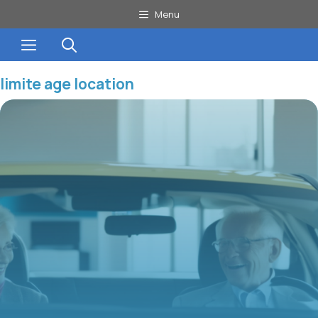
Aller
Menu
au
Menu
contenu
limite age location