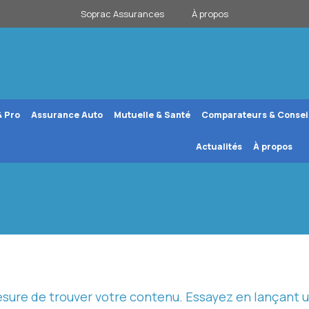
Soprac Assurances
À propos
& Pro
Assurance Auto
Mutuelle & Santé
Comparateurs & Consei
Actualités
À propos
esure de trouver votre contenu. Essayez en lançant 